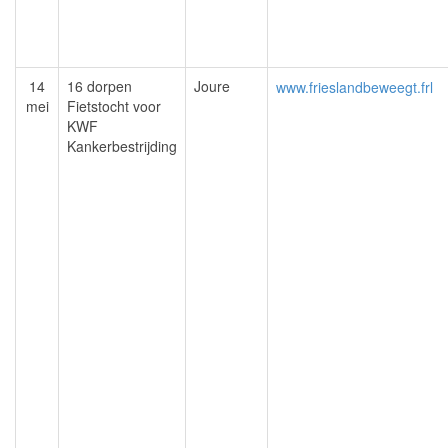
14
16 dorpen
Joure
www.frieslandbeweegt.frl
mei
Fietstocht voor
KWF
Kankerbestrijding