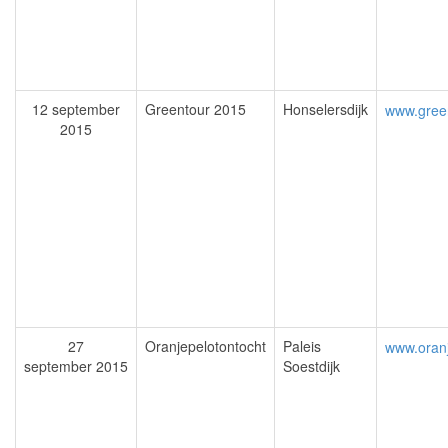
12 september
Greentour 2015
Honselersdijk
www.gree
2015
27
Oranjepelotontocht
Paleis
www.oranj
september 2015
Soestdijk