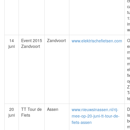
c
c
t
1
i
w
14
Event 2015
Zandvoort
O
www.elektrischefietsen.com
juni
Zandvoort
e
m
v
m
e
f
o
Z
T
t
20
TT Tour de
Assen
D
www.nieuwsinassen.nl/rij-
juni
Fiets
i
mee-op-20-juni-tt-tour-de-
b
fiets-assen
m