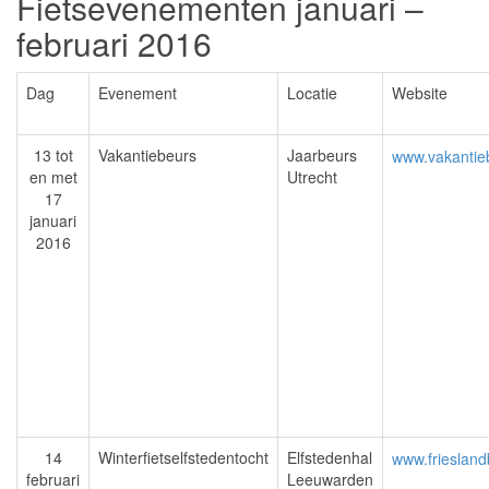
Fietsevenementen januari –
februari 2016
Dag
Evenement
Locatie
Website
13 tot
Vakantiebeurs
Jaarbeurs
www.vakantie
en met
Utrecht
17
januari
2016
14
Winterfietselfstedentocht
Elfstedenhal
www.friesland
februari
Leeuwarden