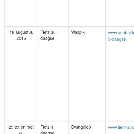
18 augustus
Fiets 30-
Waspik
www.denbolder.
2015
daagse
3-daagse
25 tot en met
Fiets 4
Dwingeloo
www.fiets4da
28
daagse