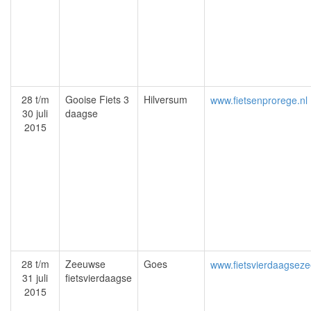
28 t/m
Gooise Fiets 3
Hilversum
www.fietsenprorege.nl
30 juli
daagse
2015
28 t/m
Zeeuwse
Goes
www.fietsvierdaagseze
31 juli
fietsvierdaagse
2015