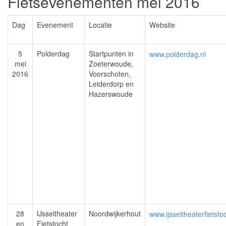
Fietsevenementen mei 2016
Dag
Evenement
Locatie
Website
5
Polderdag
Startpunten in
www.polderdag.nl
mei
Zoeterwoude,
2016
Voorschoten,
Leiderdorp en
Hazerswoude
28
IJsseltheater
Noordwijkerhout
www.ijsseltheaterfietstoc
en
Fietstocht