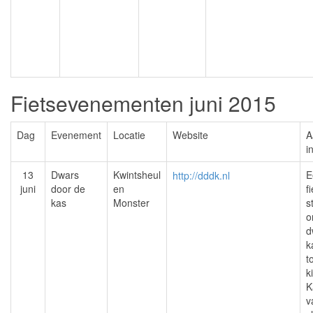
Fietsevenementen juni 2015
Dag
Evenement
Locatie
Website
A
i
13
Dwars
Kwintsheul
E
http://dddk.nl
juni
door de
en
f
kas
Monster
s
o
d
k
t
k
K
v