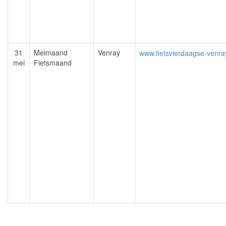
31
Meimaand
Venray
www.fietsvierdaagse-venray
mei
Fietsmaand