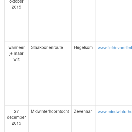
oktober
2015
wanneer
Staakbonenroute
Hegelsom
www.liefdevoorlim
je maar
wilt
27
Midwinterhoorntocht
Zevenaar
www.mindwinterho
december
2015