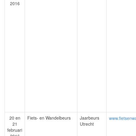
2016
20 en
Fiets- en Wandelbeurs
Jaarbeurs
www.fietsenwa
21
Utrecht
februari