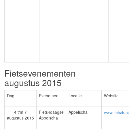
Fietsevenementen
augustus 2015
Dag
Evenement
Locatie
Website
4 t/m 7
Fiets4daagse
Appelscha
www.fiets4da
augustus 2015
Appelscha