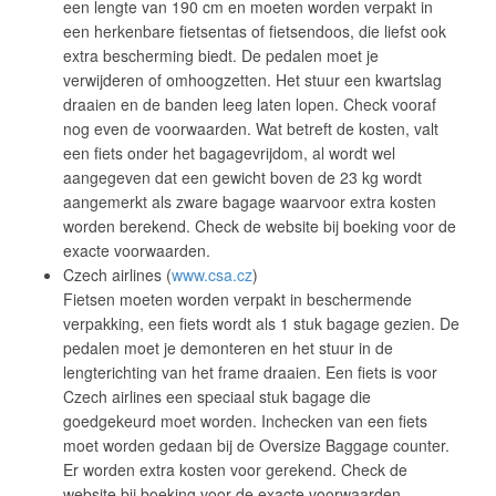
een lengte van 190 cm en moeten worden verpakt in
een herkenbare fietsentas of fietsendoos, die liefst ook
extra bescherming biedt. De pedalen moet je
verwijderen of omhoogzetten. Het stuur een kwartslag
draaien en de banden leeg laten lopen. Check vooraf
nog even de voorwaarden. Wat betreft de kosten, valt
een fiets onder het bagagevrijdom, al wordt wel
aangegeven dat een gewicht boven de 23 kg wordt
aangemerkt als zware bagage waarvoor extra kosten
worden berekend. Check de website bij boeking voor de
exacte voorwaarden.
Czech airlines (
www.csa.cz
)
Fietsen moeten worden verpakt in beschermende
verpakking, een fiets wordt als 1 stuk bagage gezien. De
pedalen moet je demonteren en het stuur in de
lengterichting van het frame draaien. Een fiets is voor
Czech airlines een speciaal stuk bagage die
goedgekeurd moet worden. Inchecken van een fiets
moet worden gedaan bij de Oversize Baggage counter.
Er worden extra kosten voor gerekend. Check de
website bij boeking voor de exacte voorwaarden. .