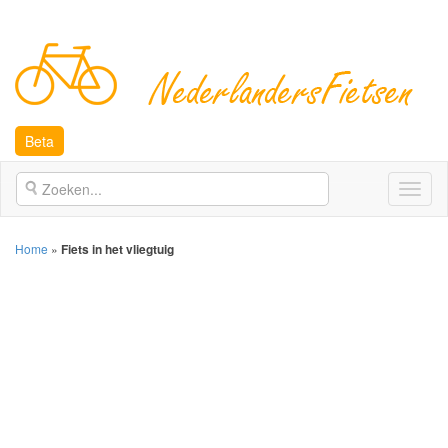
Beta
Open
naviga
Home
»
Fiets in het vliegtuig