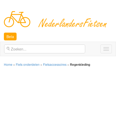
Beta
Open
naviga
Home
»
Fiets onderdelen
»
Fietsaccessoires
»
Regenkleding