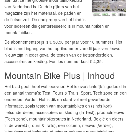
aan dat ze het grootste mountainbikeblad
van Nederland is. De drie pijlers van het
magazine zijn het materiaal, de paden en
de fietser zelf. De doelgroep van het blad is
voor iedereen die geïnteresseerd is in mountainbiken en
mountainbikes.
De abonnementsprijs is € 38,50 per jaar voor 10 nummers. Het
blad is met ingang van het aprilnummer van dit jaar vernieuwd.
Nieuw zijn in ieder geval de testen van de fietsonderdelen,
accessoires en kleding. Een los nummer kost € 4,35.
Mountain Bike Plus | Inhoud
Het blad geeft heel wat leesvoer. Het is overzichtelijk ingedeeld in
een aantal thema’s: Test, Tours & Trails, Sport, Tech zone en een
onderdeel Verder. Het is dik en staat vol met gevarieerde
informatie, zoals testen van mountainbikes en (sinds kort)
fietsonderdelen, accessoires en kleding (in Test), productnieuws
(Tech zone), mountainbikeroutes in Nederland, België en elders
in de wereld (Tours & trails), een column, nieuws (Verder),
interviews met bekende of minder bekende mountainbikers