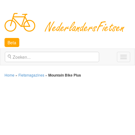
Beta
Open
naviga
Home
»
Fietsmagazines
»
Mountain Bike Plus