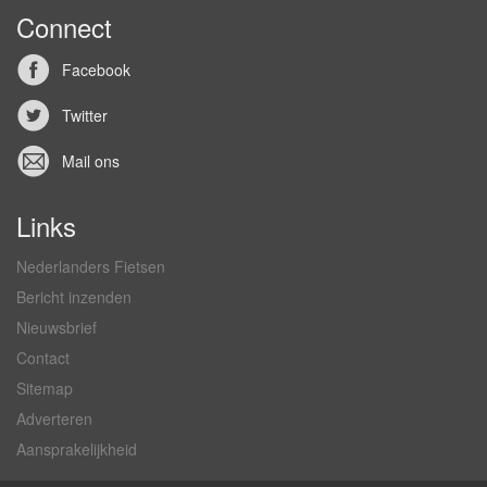
Connect
Facebook
Twitter
Mail ons
Links
Nederlanders Fietsen
Bericht inzenden
Nieuwsbrief
Contact
Sitemap
Adverteren
Aansprakelijkheid