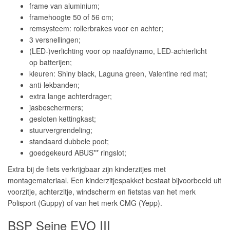
frame van aluminium;
framehoogte 50 of 56 cm;
remsysteem: rollerbrakes voor en achter;
3 versnellingen;
(LED-)verlichting voor op naafdynamo, LED-achterlicht
op batterijen;
kleuren: Shiny black, Laguna green, Valentine red mat;
anti-lekbanden;
extra lange achterdrager;
jasbeschermers;
gesloten kettingkast;
stuurvergrendeling;
standaard dubbele poot;
goedgekeurd ABUS** ringslot;
Extra bij de fiets verkrijgbaar zijn kinderzitjes met
montagemateriaal. Een kinderzitjespakket bestaat bijvoorbeeld uit
voorzitje, achterzitje, windscherm en fietstas van het merk
Polisport (Guppy) of van het merk CMG (Yepp).
BSP Seine EVO III