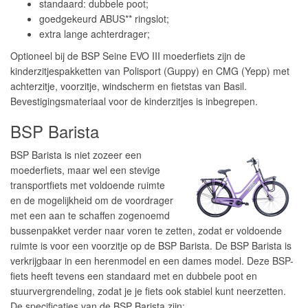
standaard: dubbele poot;
goedgekeurd ABUS** ringslot;
extra lange achterdrager;
Optioneel bij de BSP Seine EVO III moederfiets zijn de
kinderzitjespakketten van Polisport (Guppy) en CMG (Yepp) met
achterzitje, voorzitje, windscherm en fietstas van Basil.
Bevestigingsmateriaal voor de kinderzitjes is inbegrepen.
BSP Barista
BSP Barista is niet zozeer een
moederfiets, maar wel een stevige
transportfiets met voldoende ruimte
en de mogelijkheid om de voordrager
met een aan te schaffen zogenoemd
bussenpakket verder naar voren te zetten, zodat er voldoende
ruimte is voor een voorzitje op de BSP Barista. De BSP Barista is
verkrijgbaar in een herenmodel en een dames model. Deze BSP-
fiets heeft tevens een standaard met en dubbele poot en
stuurvergrendeling, zodat je je fiets ook stabiel kunt neerzetten.
De specificaties van de BSP Barista zijn: