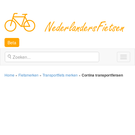
Beta
Open
naviga
Home
»
Fietsmerken
»
Transportfiets merken
»
Cortina transportfietsen