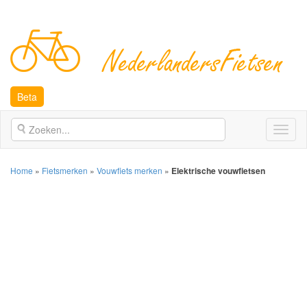
Beta
Open
naviga
Home
»
Fietsmerken
»
Vouwfiets merken
»
Elektrische vouwfietsen