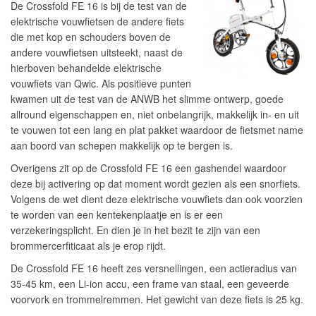
De Crossfold FE 16 is bij de test van de
elektrische vouwfietsen de andere fiets
die met kop en schouders boven de
andere vouwfietsen uitsteekt, naast de
hierboven behandelde elektrische
vouwfiets van Qwic. Als positieve punten
kwamen uit de test van de ANWB het slimme ontwerp, goede
allround eigenschappen en, niet onbelangrijk, makkelijk in- en uit
te vouwen tot een lang en plat pakket waardoor de fietsmet name
aan boord van schepen makkelijk op te bergen is.
Overigens zit op de Crossfold FE 16 een gashendel waardoor
deze bij activering op dat moment wordt gezien als een snorfiets.
Volgens de wet dient deze elektrische vouwfiets dan ook voorzien
te worden van een kentekenplaatje en is er een
verzekeringsplicht. En dien je in het bezit te zijn van een
brommercerfiticaat als je erop rijdt.
De Crossfold FE 16 heeft zes versnellingen, een actieradius van
35-45 km, een Li-ion accu, een frame van staal, een geveerde
voorvork en trommelremmen. Het gewicht van deze fiets is 25 kg.