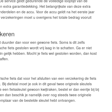
De service geldt gedurende de vollledige looptijd van de
n extra garantiedekking. Het belangrijkste van deze extra
nderdelen en de accu. Voor de accu geldt na het eerste jaar
 verzekeringen moet u overigens het totale bedrag vooruit
ekeren
t duurder dan voor een gewone fiets. Soms is dit zelfs
he fiets gestolen wordt vrij laag in te schatten. Ga er niet
in gelijk hebben. Mocht je fiets wel gestolen worden, dan kost
affen.
ische fiets dat voor het afsluiten van een verzekering de fiets
ij diefstal moet je ook in dit geval twee originele sleutels
e een fietssleutel gewoon kwijtraken, bestel er dan eentje bij bij
leen dan beschik je namelijk over nog steeds twee originele
 exemplaar van de bestelde sleutel hebt ontvangen.