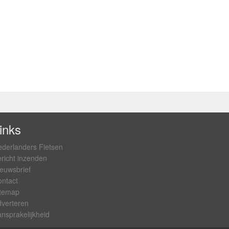
inks
derlanders Fietsen
richt inzenden
euwsbrief
ntact
itemap
verteren
nsprakelijkheid