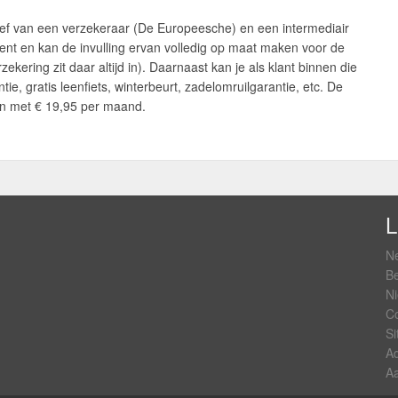
tief van een verzekeraar (De Europeesche) en een intermediair
ent en kan de invulling ervan volledig op maat maken voor de
erzekering zit daar altijd in). Daarnaast kan je als klant binnen die
e, gratis leenfiets, winterbeurt, zadelomruilgarantie, etc. De
en met € 19,95 per maand.
L
Ne
Be
Ni
Co
S
Ad
Aa