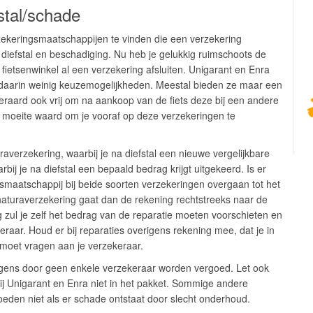
fstal/schade
zekeringsmaatschappijen te vinden die een verzekering
diefstal en beschadiging. Nu heb je gelukkig ruimschoots de
e fietsenwinkel al een verzekering afsluiten. Unigarant en Enra
 daarin weinig keuzemogelijkheden. Meestal bieden ze maar een
teraard ook vrij om na aankoop van de fiets deze bij een andere
e moeite waard om je vooraf op deze verzekeringen te
averzekering, waarbij je na diefstal een nieuwe vergelijkbare
rbij je na diefstal een bepaald bedrag krijgt uitgekeerd. Is er
gsmaatschappij bij beide soorten verzekeringen overgaan tot het
naturaverzekering gaat dan de rekening rechtstreeks naar de
 zul je zelf het bedrag van de reparatie moeten voorschieten en
raar. Houd er bij reparaties overigens rekening mee, dat je in
 moet vragen aan je verzekeraar.
rigens door geen enkele verzekeraar worden vergoed. Let ook
bij Unigarant en Enra niet in het pakket. Sommige andere
den niet als er schade ontstaat door slecht onderhoud.