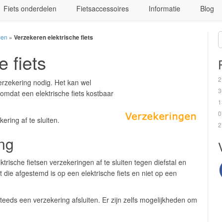
Fiets onderdelen
Fietsaccessoires
Informatie
Blog
pen
»
Verzekeren elektrische fiets
 fiets
2
verzekering nodig. Het kan wel
3
 omdat een elektrische fiets kostbaar
1
0
ering af te sluiten.
2
ing
trische fietsen verzekeringen af te sluiten tegen diefstal en
t die afgestemd is op een elektrische fiets en niet op een
teeds een verzekering afsluiten. Er zijn zelfs mogelijkheden om