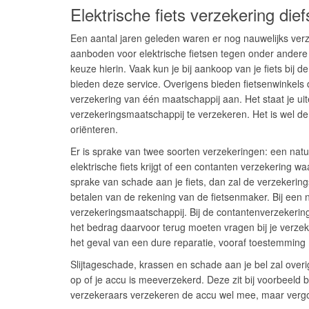
Elektrische fiets verzekering die
Een aantal jaren geleden waren er nog nauwelijks ver
aanboden voor elektrische fietsen tegen onder andere 
keuze hierin. Vaak kun je bij aankoop van je fiets bij d
bieden deze service. Overigens bieden fietsenwinkels
verzekering van één maatschappij aan. Het staat je ui
verzekeringsmaatschappij te verzekeren. Het is wel d
oriënteren.
Er is sprake van twee soorten verzekeringen: een natur
elektrische fiets krijgt of een contanten verzekering waa
sprake van schade aan je fiets, dan zal de verzekerin
betalen van de rekening van de fietsenmaker. Bij een 
verzekeringsmaatschappij. Bij de contantenverzekering
het bedrag daarvoor terug moeten vragen bij je verzeke
het geval van een dure reparatie, vooraf toestemming
Slijtageschade, krassen en schade aan je bel zal ove
op of je accu is meeverzekerd. Deze zit bij voorbeeld 
verzekeraars verzekeren de accu wel mee, maar vergoe