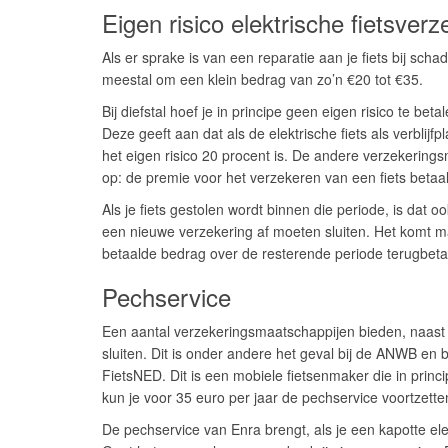
Eigen risico elektrische fietsverz
Als er sprake is van een reparatie aan je fiets bij sch
meestal om een klein bedrag van zo’n €20 tot €35.
Bij diefstal hoef je in principe geen eigen risico te be
Deze geeft aan dat als de elektrische fiets als verblijf
het eigen risico 20 procent is. De andere verzekerings
op: de premie voor het verzekeren van een fiets betaal 
Als je fiets gestolen wordt binnen die periode, is dat 
een nieuwe verzekering af moeten sluiten. Het komt m
betaalde bedrag over de resterende periode terugbetaa
Pechservice
Een aantal verzekeringsmaatschappijen bieden, naast 
sluiten. Dit is onder andere het geval bij de ANWB en 
FietsNED. Dit is een mobiele fietsenmaker die in princip
kun je voor 35 euro per jaar de pechservice voortzette
De pechservice van Enra brengt, als je een kapotte elek