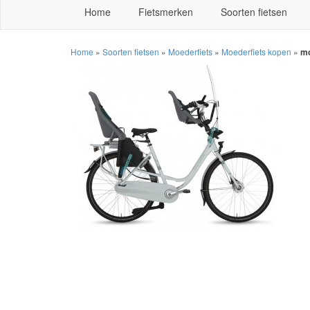
Home
Fietsmerken
Soorten fietsen
Home
»
Soorten fietsen
»
Moederfiets
»
Moederfiets kopen
»
mo