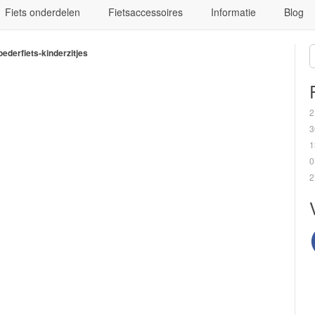
Fiets onderdelen
Fietsaccessoires
Informatie
Blog
ederfiets-kinderzitjes
2
3
1
0
2