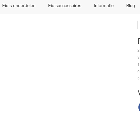
Fiets onderdelen
Fietsaccessoires
Informatie
Blog
2
3
1
0
2