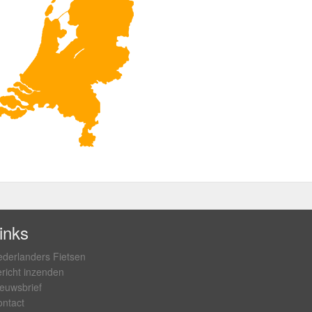
inks
derlanders Fietsen
richt inzenden
euwsbrief
ntact