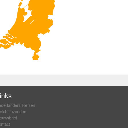
inks
derlanders Fietsen
richt inzenden
euwsbrief
ntact