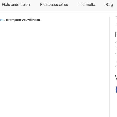
Fiets onderdelen
Fietsaccessoires
Informatie
Blog
en
»
Brompton-vouwfietsen
2
3
1
0
2