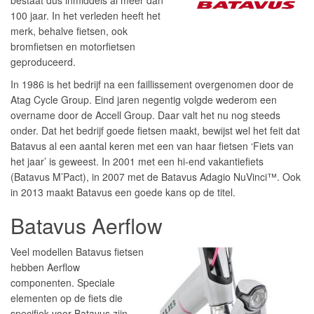
bestaat dus inmiddels al meer dan
100 jaar. In het verleden heeft het
merk, behalve fietsen, ook
bromfietsen en motorfietsen
geproduceerd.
In 1986 is het bedrijf na een faillissement overgenomen door de
Atag Cycle Group. Eind jaren negentig volgde wederom een
overname door de Accell Group. Daar valt het nu nog steeds
onder. Dat het bedrijf goede fietsen maakt, bewijst wel het feit dat
Batavus al een aantal keren met een van haar fietsen ‘Fiets van
het jaar’ is geweest. In 2001 met een hi-end vakantiefiets
(Batavus M’Pact), in 2007 met de Batavus Adagio NuVinci™. Ook
in 2013 maakt Batavus een goede kans op de titel.
Batavus Aerflow
Veel modellen Batavus fietsen
hebben Aerflow
componenten. Speciale
elementen op de fiets die
specifiek voor Batavus zijn