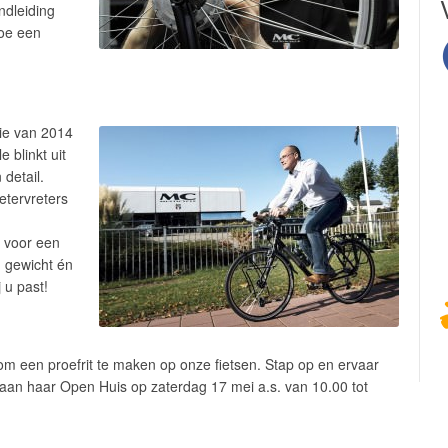
ndleiding
oe een
tie van 2014
 blinkt uit
 detail.
etervreters
t voor een
n gewicht én
j u past!
 om een proefrit te maken op onze fietsen. Stap op en ervaar
ek aan haar Open Huis op zaterdag 17 mei a.s. van 10.00 tot