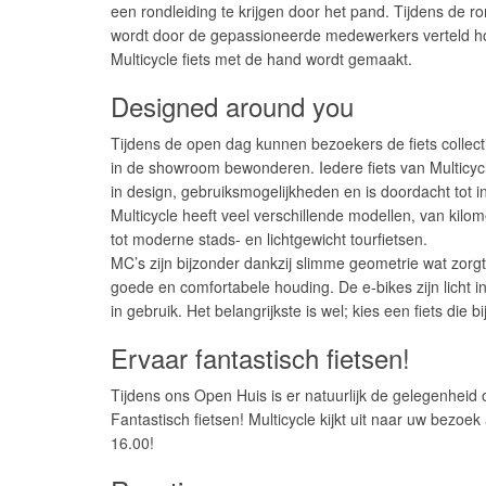
een rondleiding te krijgen door het pand. Tijdens de ro
wordt door de gepassioneerde medewerkers verteld h
Multicycle fiets met de hand wordt gemaakt.
Designed around you
T
ijdens de open dag kunnen bezoekers de fiets collec
in de showroom bewonderen. Iedere fiets van Multicycle
in design, gebruiksmogelijkheden en is doordacht tot in
Multicycle heeft veel verschillende modellen, van kilom
tot moderne stads- en lichtgewicht tourfietsen.
MC’s zijn bijzonder dankzij slimme geometrie wat zorg
goede en comfortabele houding. De e-bikes zijn licht i
in gebruik. Het belangrijkste is wel; kies een fiets die bi
Ervaar fantastisch fietsen!
Tijdens ons Open Huis is er natuurlijk de gelegenheid
Fantastisch fietsen! Multicycle kijkt uit naar uw bezo
16.00!