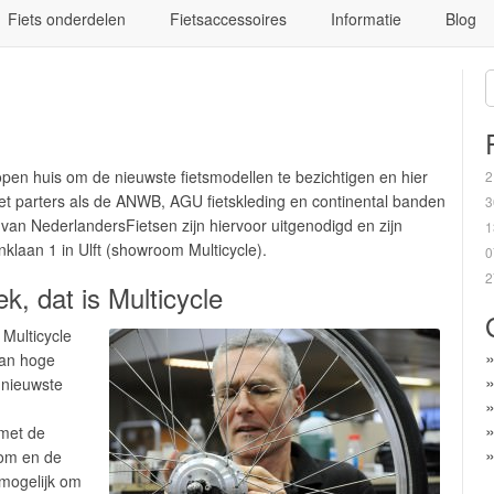
Fiets onderdelen
Fietsaccessoires
Informatie
Blog
open huis om de nieuwste fietsmodellen te bezichtigen en hier
2
et parters als de ANWB, AGU fietskleding en continental banden
3
s van NederlandersFietsen zijn hiervoor uitgenodigd en zijn
1
klaan 1 in Ulft (showroom Multicycle).
0
2
k, dat is Multicycle
 Multicycle
van hoge
e nieuwste
met de
om en de
 mogelijk om