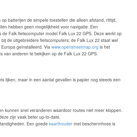
p batterijen de simpele toestellen die alleen afstand, rittijd,
llen hebben geen mogelijkheid voor navigatie. Een
is de Falk fietscomputer model Falk Lux 22 GPS. Deze werkt op
 bij de uitgebreidere fietscomputers; de Falk Lux 22 staat wel
 Europa geïnstalleerd. Via
www.openstreetmap.org
is het
es van anderen te bekijken op de Falk Lux 22 GPS.
s lijken, maar in een aantal gevallen is papier nog steeds een
egen kunnen snel veranderen waardoor routes niet meer kloppen.
 deze zijn vaak beter up-to-date.
standigheden. Een goede
kaarthouder
met beschermhoes is